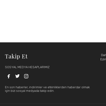
Takip Et
Dal
Ezi
SOSYAL MEDYA HESAPLARIMIZ



En son haberler, indirimler ve etkinliklerden haberdar olmak
için bizi sosyal medyada takip edin.