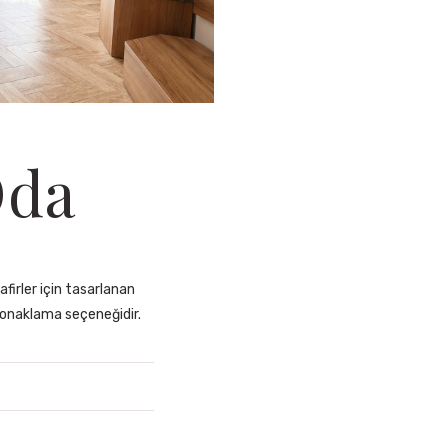
Oda
firler için tasarlanan
 konaklama seçeneğidir.