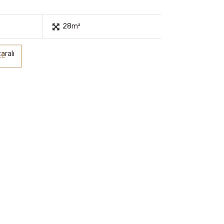
28m²
aralı
LE