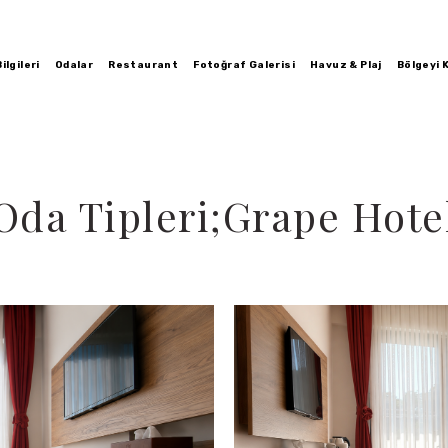
ilgileri
Odalar
Restaurant
Fotoğraf Galerisi
Havuz & Plaj
Bölgeyi 
Oda Tipleri;Grape Hote